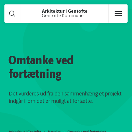
Gå til hoved indhold
Arkitektur i Gentofte
Gentofte Kommune
Omtanke ved
fortætning
Det vurderes ud fra den sammenhæng et projekt
indgår i, om det er muligt at fortætte.