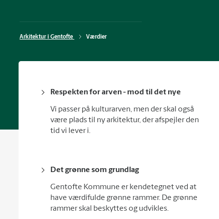
Arkitektur i Gentofte 
Værdier
Respekten for arven - mod til det nye
Vi passer på kulturarven, men der skal også
være plads til ny arkitektur, der afspejler den
tid vi lever i.
Det grønne som grundlag
Gentofte Kommune er kendetegnet ved at
have værdifulde grønne rammer. De grønne
rammer skal beskyttes og udvikles.