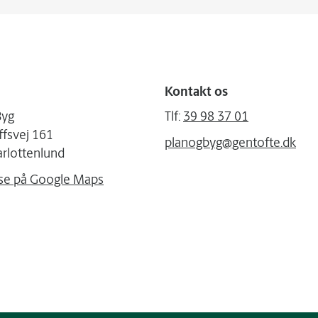
Kontakt os
Byg
Tlf:
39 98 37 01
ffsvej 161
planogbyg@gentofte.dk
rlottenlund
se på Google Maps